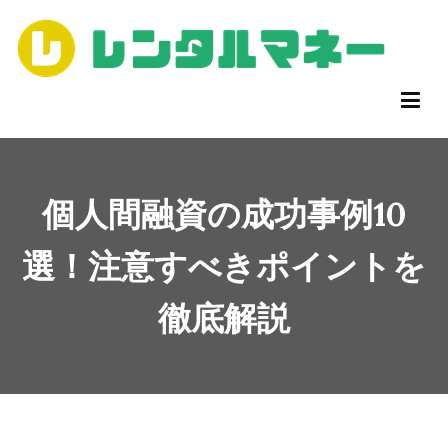
コ
ン
テ
ン
【公式】個人間融資掲示板ならレンタルマネー
レンタルマネーは、個人間融資のための掲示板です。
ツ
へ
ス
キ
個人間融資の成功事例10
ッ
プ
選！注意すべきポイントを
徹底解説