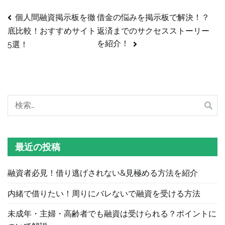
個人間融資掲示板を徹
借金の悩みを掲示板で解決！？
投
返済までのサクセスストーリー
底比較！おすすめサイト
稿
を紹介！
5選！
ナ
ビ
検
ゲ
索:
ー
最近の投稿
シ
ョ
融資者必見！借り逃げされない&見極める方法を紹介
ン
内緒で借りたい！周りにバレないで融資を受ける方法
未成年・主婦・高齢者でも融資は受けられる？ポイントに