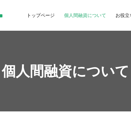
トップページ
個人間融資について
お役立
【公式】個人間融資掲示板ならレンタルマネー
レンタルマネーは、個人間融資のための掲示板です。
個人間融資について