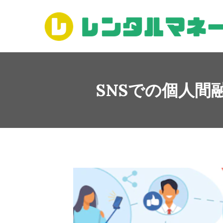
コ
ン
テ
ン
ツ
へ
ス
SNSでの個人間
キ
ッ
プ