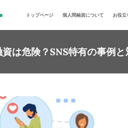
トップページ
個人間融資について
お役立
【公式】個人間融資掲示板ならレンタルマネー
レンタルマネーは、個人間融資のための掲示板です。
融資は危険？SNS特有の事例