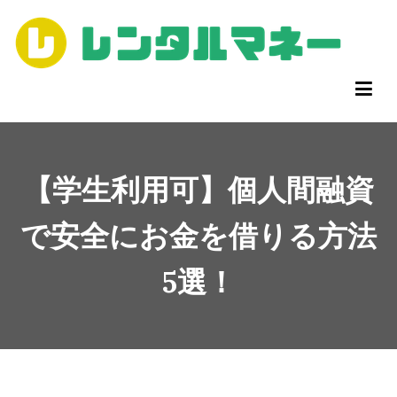
コ
ン
テ
ン
【公式】個人間融資掲示板ならレンタルマネー
レンタルマネーは、個人間融資のための掲示板です。
ツ
へ
ス
キ
【学生利用可】個人間融資
ッ
プ
で安全にお金を借りる方法
5選！