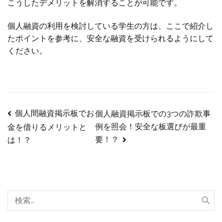
こうしたデメリットを解消することが可能です。
個人融資の利用を検討している学生の方は、ここで紹介し
たポイントを参考に、安全な融資を受けられるようにして
ください。
個人間融資掲示板でお
個人融資掲示板での3つの詐欺事
投
例を照会！安全な板選びが最重
金を借りるメリットと
稿
要！？
は！？
ナ
ビ
検
ゲ
索: